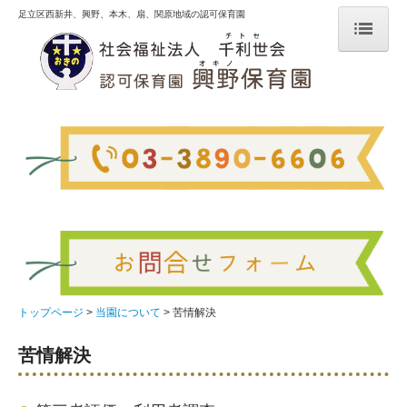
足立区西新井、興野、本木、扇、関原地域の認可保育園
トップページ
当園について
園の歩み
施設紹介
法人情報
苦情解決
新着情報
重要事項について
トップページ
当園について
苦情解決
年間計画
苦情解決
一日の流れ
入園のご案内